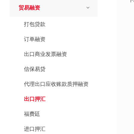
下
贸易融资
·
打包贷款
·
订单融资
出口商业发票融资
具
信保易贷
·
代理出口应收账款质押融资
·
·
出口押汇
·
福费廷
·
进口押汇