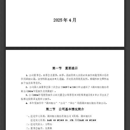
2
025
年
4
月
第一节
重要提示
1
、
公司
董事会、监事会及
董事
、监事、高级管理人员
保证本报告所载资料不存在
任何虚假记载、误导性陈述或者重大遗漏，并对其内容的真实性、准确性和完整性承
担个别及连带责任。
2
20
2
5
4
28
、
公司第
八
届董事会第
三
次
会议于
年
月
日审议通过了《湖州银行股份有
20
2
4
限公司
年度报告
及其摘要
》
。
3
20
2
4
、
公司
年度财务报告已经天健会计师事务所（特殊普通合伙）审计并出具了
标准无保留意见的审计报告。
4
”
、本年度报告中“湖州银行”“
公司
“本行”
均指湖州银行股份有限公司。
第二节
公司
基本情况
简介
一、法定中文名称：湖州银行股份有限公司（简称：湖州银行）
BANK OF HUZHOU CO
.
,LTD.
BANK OF HUZHOU
法定英文名称：
简称
二、法定代表人：
方锋杰
三、董事会秘书：
吴荣林