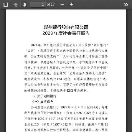
of 17
Toggle
Previous
Next
Zoom
Zoom
Too
Sidebar
Out
In
湖州银行股份有限公司
2023
年度社会责任报告
2023
年，湖州银行股份有限公司（以下简称“湖州银行”
“公司”）高举习近平新时代中国特色社会主义思想伟大旗
帜，全面贯彻落实党的二十大和习近平总书记考察浙江重要
讲话精神、中央金融工作会议及中央、省市委经济工作会议
精神，扎实开展主题教育，全力投身“在湖州看见美丽中国”
实干争先主题实践，全面落实“立足当地开展特色化经营”
ESG
的发展定位，积极践行
理念，以服务实体经济为主线，
努力为社会创造更多价值，实现了全行经营管理和各项业务
ESG
的健康持续发展。本报告基于
理念编制
。
一、关于湖州银行
（一）公司简介
1997
7
4
公司系经人民银行于
年
月
日下发的《关于筹建
﹝
﹞
1997
269
湖州城市合作银行的批复》（银复
号）以及人
1997
12
23
民银行于
年
月
日下发的《关于湖州市商业银行开
﹝
﹞
1997
512
11
业的批复》（银复
号）的核准，由湖州市原
家城市信用社和农村信用社股东、湖州市财政局、浙江丝得